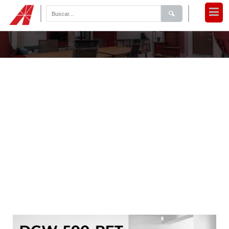
Tecnología que brinda la
protección que tu familia
Podes monitorear tu hogar desde el lugar que te
encuentres.